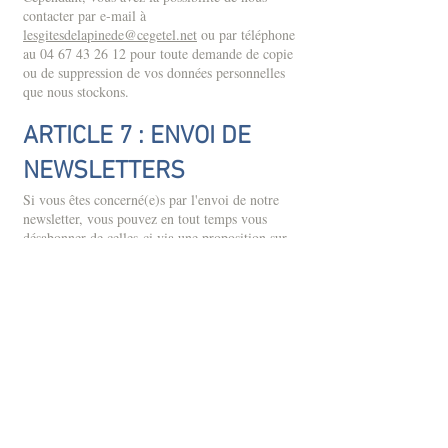
contacter par e-mail à
lesgitesdelapinede@cegetel.net
ou par téléphone
au
04 67 43 26 12
pour toute demande de copie
ou de suppression de vos données personnelles
que nous stockons.​
ARTICLE 7 : ENVOI DE
NEWSLETTERS​
Si vous êtes concerné(e)s par l'envoi de notre
newsletter, vous pouvez en tout temps vous
désabonner de celles-ci via une proposition sur
le bas de chaque e-mail.​
ARTICLE 8 : POLITIQUE
DE L'HEBERGEUR
Notre hébergeur possède sa propre politique de
confidentialité concernant l'utilisation de vos
données que vous pouvez consulter en tout
temps
https://fr.wix.com/about/privacy